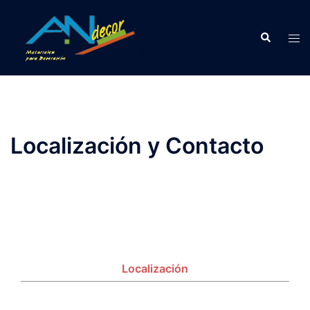
Saltar
al
Buscar
Alte
contenido
men
Localización y Contacto
Localización