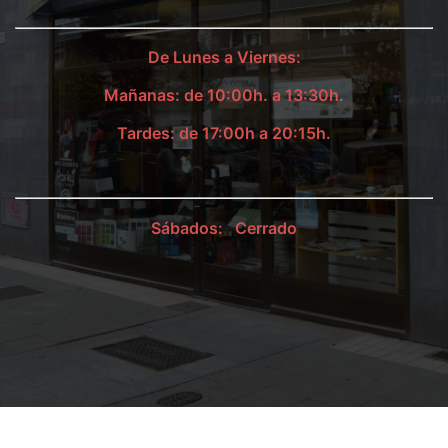
De Lunes a Viernes:
Mañanas: de 1
0:00
h. a
13:30
h.
Tardes: de
17:00
h a
20:15
h.
Sábados:
Cerrado